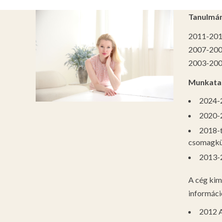
Tanulmá
2011-2013
2007-2009
2003-2007
Munkatap
2024-2
2020-2
2018-t
csomagkül
2013-2
A cég kime
informáci
2012 A