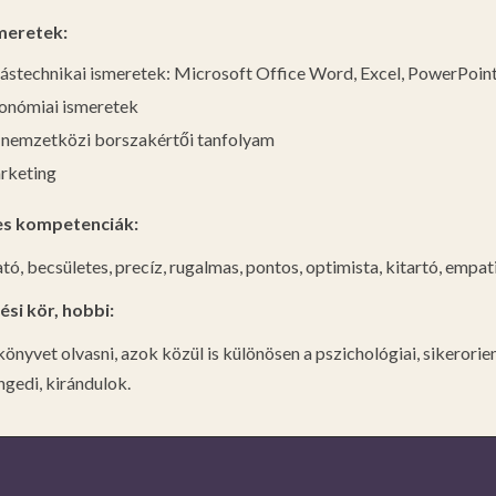
meretek:
ástechnikai ismeretek: Microsoft Office Word, Excel, PowerPoin
onómiai ismeretek
emzetközi borszakértői tanfolyam
rketing
s kompetenciák:
ó, becsületes, precíz, rugalmas, pontos, optimista, kitartó, empat
si kör, hobbi:
önyvet olvasni, azok közül is különösen a pszichológiai, sikerori
ngedi, kirándulok.