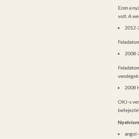
Ezen a ny
volt. A w
2012-2
Feladatom
2008-2
Feladatom
vendégek k
2008 H
OKJ-s ven
befejezté
Nyelvism
angol