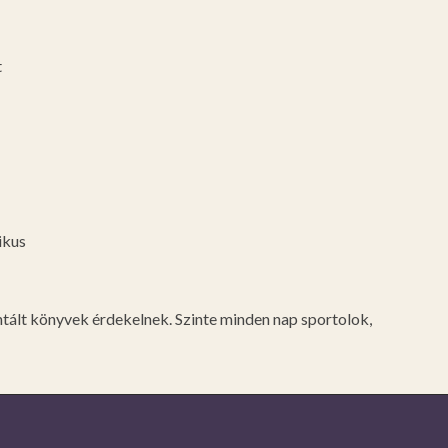
t
ikus
entált könyvek érdekelnek. Szinte minden nap sportolok,