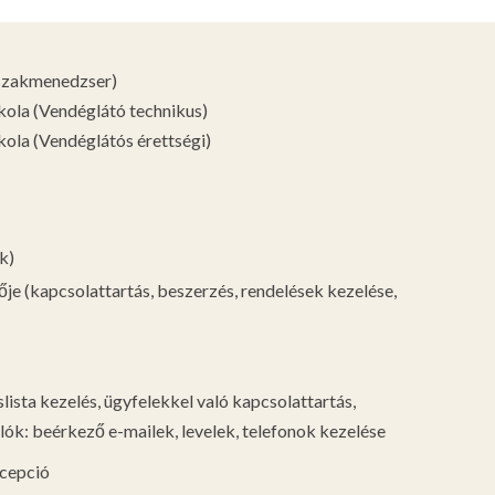
 szakmenedzser)
ola (Vendéglátó technikus)
ola (Vendéglátós érettségi)
k)
je (kapcsolattartás, beszerzés, rendelések kezelése,
lista kezelés, ügyfelekkel való kapcsolattartás,
lók: beérkező e-mailek, levelek, telefonok kezelése
ecepció