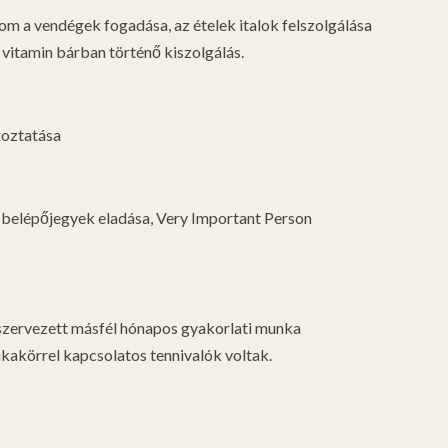
om a vendégek fogadása, az ételek italok felszolgálása
 vitamin bárban történő kiszolgálás.
koztatása
 belépőjegyek eladása, Very Important Person
 szervezett másfél hónapos gyakorlati munka
kakörrel kapcsolatos tennivalók voltak.