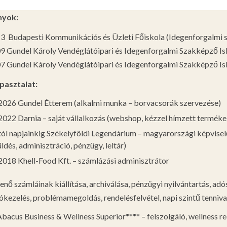
nyok:
 Budapesti Kommunikációs és Üzleti Főiskola (Idegenforgalmi
 Gundel Károly Vendéglátóipari és Idegenforgalmi Szakképző Isk
 Gundel Károly Vendéglátóipari és Idegenforgalmi Szakképző Isk
asztalat:
026 Gundel Étterem (alkalmi munka – borvacsorák szervezése)
022 Darnia – saját vállalkozás (webshop, kézzel hímzett terméke
ól napjainkig Székelyföldi Legendárium – magyarországi képviselő
dés, adminisztráció, pénzügy, leltár)
018 Khell-Food Kft. – számlázási adminisztrátor
nő számláinak kiállítása, archiválása, pénzügyi nyilvántartás, adós
ókezelés, problémamegoldás, rendelésfelvétel, napi szintű tenniva
bacus Business & Wellness Superior**** – felszolgáló, wellness r