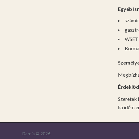
Egyéb is
számít
gasztr
WSET n
Borma
Személye
Megbízhat
Érdeklődé
Szeretek k
ha időm e
Darnia © 2026