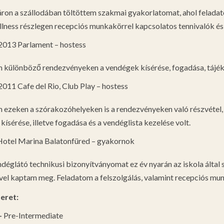
áron a szállodában töltöttem szakmai gyakorlatomat, ahol feladat
ellness részlegen recepciós munkakörrel kapcsolatos tennivalók és
013 Parlament – hostess
 különböző rendezvényeken a vendégek kísérése, fogadása, tájé
011 Cafe del Rio, Club Play – hostess
 ezeken a szórakozóhelyeken is a rendezvényeken való részvétel,
ísérése, illetve fogadása és a vendéglista kezelése volt.
otel Marina Balatonfüred – gyakornok
déglátó technikusi bizonyítványomat ez év nyarán az iskola által
vel kaptam meg. Feladatom a felszolgálás, valamint recepciós mun
eret:
–
Pre-Intermediate